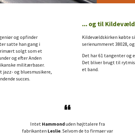
... og til Kildevæl
geniør og opfinder
Kildevældskirken købte s
fter satte han gang i
serienummeret 38028, og s
primært solgt som et
Det har 61 tangenter og e
r under og efter Anden
Det bliver brugt til rytm
rikanske militærbaser.
et band.
t jazz- og bluesmusikere,
ændende succes.
Intet
Hammond
uden højttalere fra
fabrikanten
Leslie
. Selvom de to firmaer var