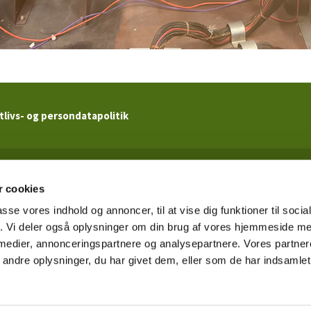
tlivs- og persondatapolitik
Kildevældskirken

· Ved Kildevældskirken 2 · 2100 København Ø · CVR. 62517719
 cookies
Tlf 3920 5466

passe vores indhold og annoncer, til at vise dig funktioner til soci
kildevaelds.sogn@km.dk

fik. Vi deler også oplysninger om din brug af vores hjemmeside m
 medier, annonceringspartnere og analysepartnere. Vores partne
ndre oplysninger, du har givet dem, eller som de har indsamlet 
Privatlivspolitik
Log på ChurchDesk