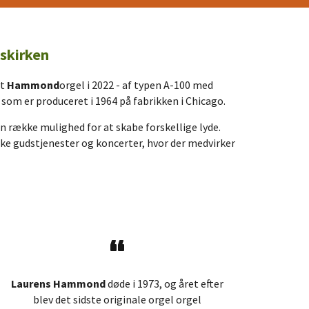
dskirken
it
Hammond
orgel i 2022 - af typen A-100 med
om er produceret i 1964 på fabrikken i Chicago.
n række mulighed for at skabe forskellige lyde.
iske gudstjenester og koncerter, hvor der medvirker
Laurens Hammond
døde i 1973, og året efter
blev det sidste originale orgel orgel