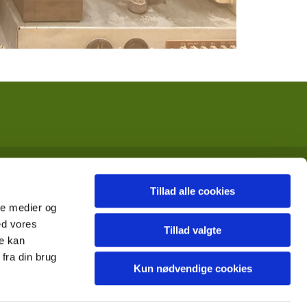
Tillad alle cookies
ale medier og
ed vores
Tillad valgte
re kan
fra din brug
Kun nødvendige cookies