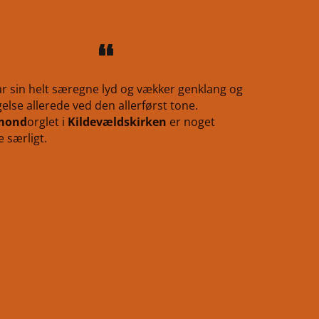
ar sin helt særegne lyd og vækker genklang og
lse allerede ved den allerførst tone.
mond
orglet i
Kildevældskirken
er noget
 særligt.