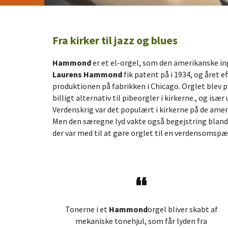
Fra kirker til jazz og blues
Hammond
er et el-orgel, som den amerikanske in
Laurens Hammond
fik patent på i 1934, og året e
produktionen på fabrikken i Chicago. Orglet blev 
billigt alternativ til pibeorgler i kirkerne., og isæ
Verdenskrig var det populært i kirkerne på de ame
Men den særegne lyd vakte også begejstring bland
der var med til at gøre orglet til en verdensomsp
Tonerne i et
Hammond
orgel bliver skabt af
mekaniske tonehjul, som får lyden fra