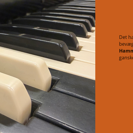
Det h
bevæge
Ham
ganske