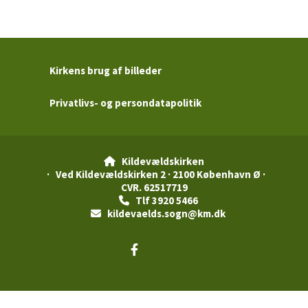
Kirkens brug af billeder
Privatlivs- og persondatapolitik
Kildevældskirken

· Ved Kildevældskirken 2 · 2100 København Ø ·
CVR. 62517719
Tlf 3920 5466

kildevaelds.sogn@km.dk

Privatlivspolitik
Log på ChurchDesk