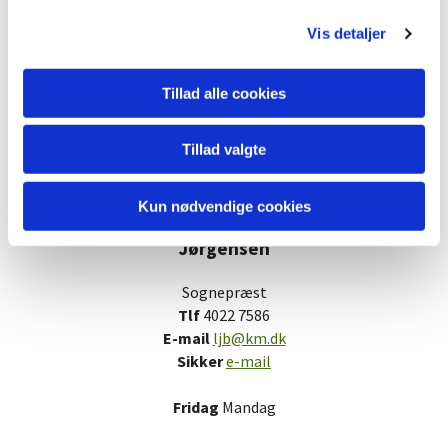
g
Vis detaljer
Tillad alle cookies
Tillad valgte
Kun nødvendige cookies
Lisbeth Juhl
Jørgensen
Sognepræst
Tlf
4022 7586
E-mail
ljb@km.dk
Sikker
e-mail
Fridag
Mandag