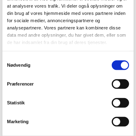
Hansen
at analysere vores trafik. Vi deler også oplysninger om
din brug af vores hjemmeside med vores partnere inden
Sogne- og beredskabspræst, kbf.
Tlf
2241 8270
for sociale medier, annonceringspartnere og
E-mail
rivh@km.dk
analysepartnere. Vores partnere kan kombinere disse
Sikker
e-mail
data med andre oplysninger, du har givet dem, eller som
de har indsamlet fra din brug af deres tjenester.
Fridag
Mandag
S
Nødvendig
a
m
t
Præferencer
y
k
k
Statistik
e
v
Marketing
a
l