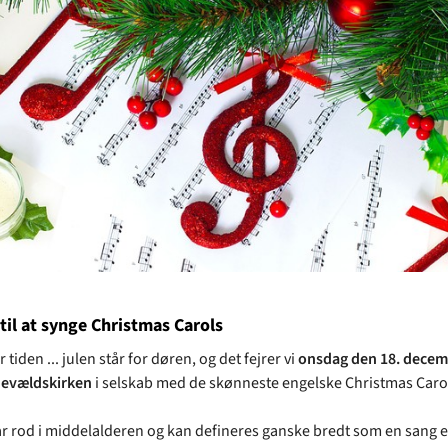
il at synge Christmas Carols
tiden ... julen står for døren, og det fejrer vi
onsdag den 18. decemb
devældskirken
i selskab med de skønneste engelske Christmas Caro
ar rod i middelalderen og kan defineres ganske bredt som en sang e