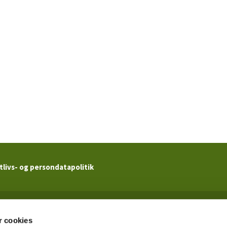
tlivs- og persondatapolitik
Kildevældskirken

· Ved Kildevældskirken 2 · 2100 København Ø · CVR. 62517719
 cookies