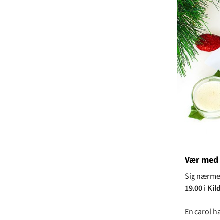
Vær med t
Sig nærmer 
19.00
i
Kil
En carol h