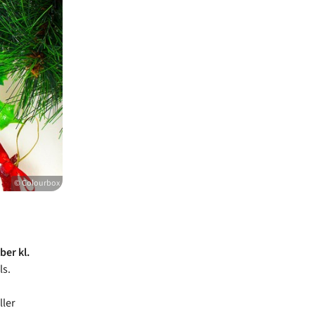
© Colourbox
er kl.
ls.
ller