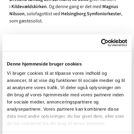
i
Kildevældskirken
. Og denne gang er det med
Magnus
Nilsson
, solofagottist ved
Helsingborg Symfoniorkester
,
som gæstesolist.
Kammerorkester Øresund er et strygeorkester, som blev
dannet i 2005 med det formål at udbygge det kulturelle
samarbejde på tværs af Øresund, primært mellem Skåne
og Storkøbenhavn. Tre-fire gange om året giver det
Denne hjemmeside bruger cookies
koncerter på begge sider af sundet, og her er
Vi bruger cookies til at tilpasse vores indhold og
Kildevældskirken blevet et fast stoppested.
annoncer, til at vise dig funktioner til sociale medier og til
at analysere vores trafik. Vi deler også oplysninger om
Kammerorkester Øresund består af omkring 30
din brug af vores hjemmeside med vores partnere inden
musikere, der er ligeligt fordelt mellem Danmark og
for sociale medier, annonceringspartnere og
Sverige. Flere af dem er nuværende eller tidligere
analysepartnere. Vores partnere kan kombinere disse
professionelle, mens en tredje gruppe er gode
data med andre oplysninger, du har givet dem, eller som
fritidsmusikere.
de har indsamlet fra din brug af deres tjenester.