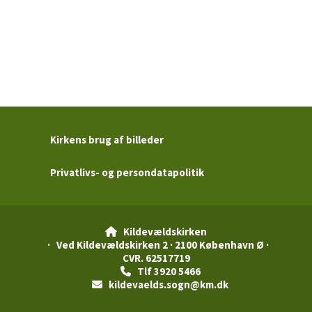
Kirkens brug af billeder
Privatlivs- og persondatapolitik
Kildevældskirken

· Ved Kildevældskirken 2 · 2100 København Ø ·
CVR. 62517719
Tlf 3920 5466

kildevaelds.sogn@km.dk
