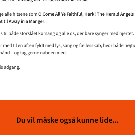
nge alle hitsene som
O Come All Ye Faithful
,
Hark! The Herald Angels
ht til Away in a Manger
.
s til både storslået korsang og alle os, der bare synger med hjertet.
 med til en aften fyldt med lys, sang og fællesskab, hvor både højt
 hånd – og tag gerne naboen med.
tis adgang.
Du vil måske også kunne lide...