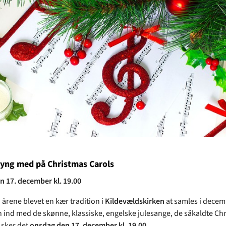
yng med på Christmas Carols
 17. december kl. 19.00
 årene blevet en kær tradition i
Kildevældskirken
at samles i decemb
n ind med de skønne, klassiske, engelske julesange, de såkaldte Ch
r sker det
onsdag den 17. december kl. 19.00
.