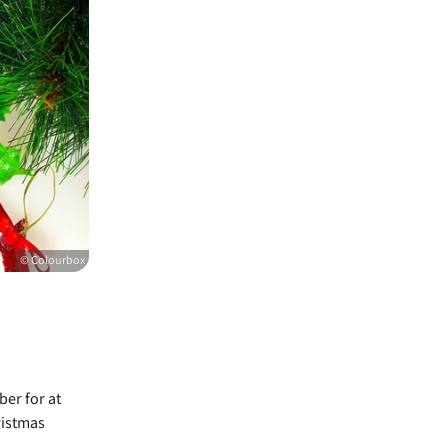
© Colourbox
er for at
ristmas