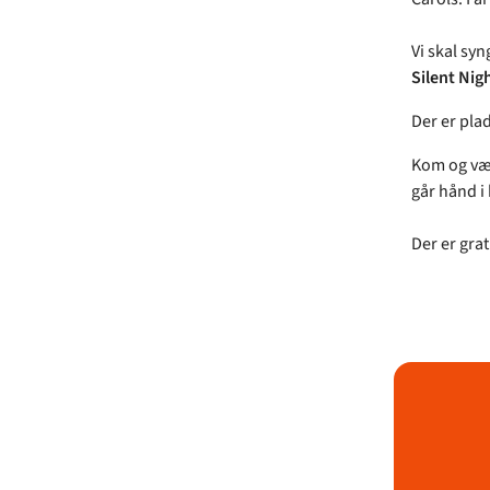
Vi skal sy
Silent Nig
Der er plad
Kom og vær
går hånd i
Der er gra