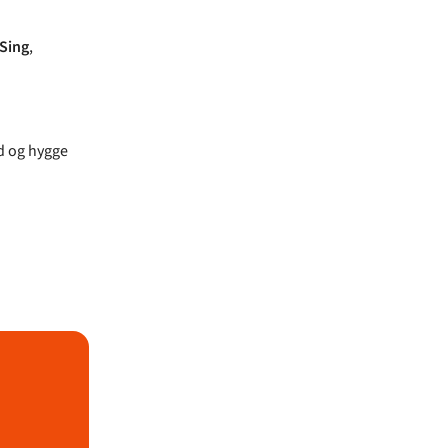
 Sing
,
id og hygge