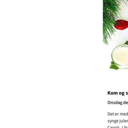
Kom og s
Onsdag den
Det er med
synge jule
Carols. I å