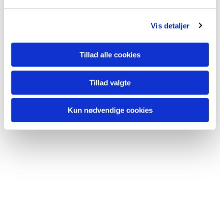
l
Du vil måske også kunne lide...
g
Vis detaljer
Tillad alle cookies
Tillad valgte
Kun nødvendige cookies