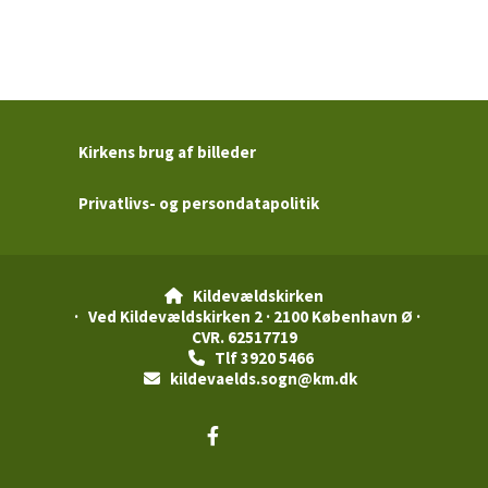
Kirkens brug af billeder
Privatlivs- og persondatapolitik
Kildevældskirken

· Ved Kildevældskirken 2 · 2100 København Ø ·
CVR. 62517719
Tlf 3920 5466

kildevaelds.sogn@km.dk
