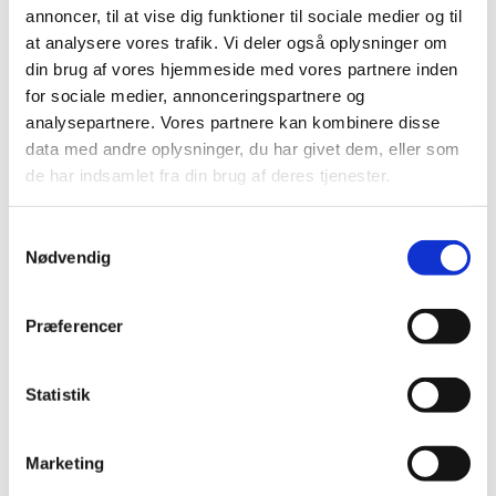
Fra og med
fredag den 24. oktober til og med mandag
annoncer, til at vise dig funktioner til sociale medier og til
den 3. november
er kirkekontoret lukket for personlige
at analysere vores trafik. Vi deler også oplysninger om
henvendelser.
din brug af vores hjemmeside med vores partnere inden
for sociale medier, annonceringspartnere og
Telefonen vil fortsat være åben kl. 10.00–13.00.
analysepartnere. Vores partnere kan kombinere disse
data med andre oplysninger, du har givet dem, eller som
Hvis du har brug for en attest, kan den rekvireres på et
de har indsamlet fra din brug af deres tjenester.
hvilket som helst kirkekontor eller digitalt
på
www.borger.dk
.
S
Nødvendig
a
m
t
Præferencer
y
k
k
Statistik
e
v
Marketing
a