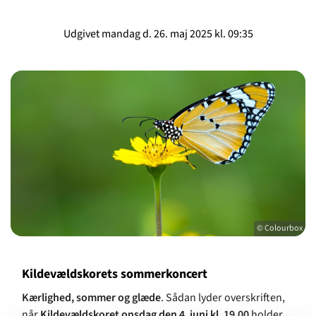
Udgivet mandag d. 26. maj 2025 kl. 09:35
© Colourbox
Kildevældskorets sommerkoncert
Kærlighed, sommer og glæde
. Sådan lyder overskriften,
når
Kildevældskoret onsdag
den 4. juni kl. 19.00
holder