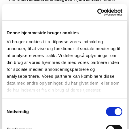
sommerkoncert i
Kildevældskirken.
»Selvom vi lever i en urolig tid, er der masser at skønne
på. Og det udtrykker vi i sang ved denne koncert, hvor vi
Denne hjemmeside bruger cookies
hylder kærligheden, sommeren og glæden. Denne
skønne treenighed skal ingen tage fra os,« siger organist
Vi bruger cookies til at tilpasse vores indhold og
og korleder
Stefán Arason
, der ser tilbage på endnu et
annoncer, til at vise dig funktioner til sociale medier og til
godt halvår med Kildevældskoret.
at analysere vores trafik. Vi deler også oplysninger om
din brug af vores hjemmeside med vores partnere inden
»Det er populært at synge med i koret. Til nogle
for sociale medier, annonceringspartnere og
øveaftener kommer der næsten 80 sangere, og det er kun
analysepartnere. Vores partnere kan kombinere disse
en fornøjelse at stå i spidsen for disse sangglade
data med andre oplysninger, du har givet dem, eller som
mennesker,« siger Stefán Arason.
de har indsamlet fra din brug af deres tjenester.
Med koncerten går koret på sommerferie. Første gang
efter ferien er onsdag den 27. august kl. 19.30.
S
Nødvendig
a
Ved koncerten medvirker også et sammensat band
m
bestående af
Simon Rabenhøj
, guitar,
Tobias Dall
t