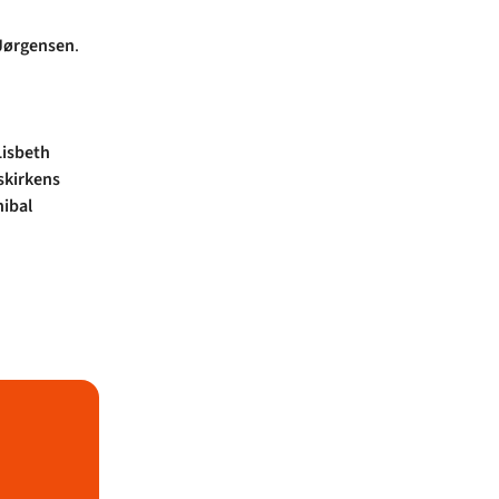
 Jørgensen
.
Lisbeth
skirkens
ibal