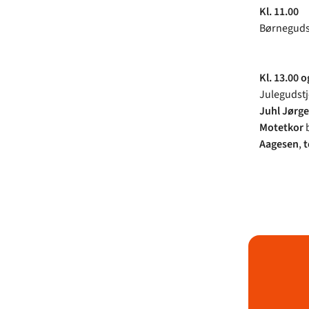
Kl. 11.00
Børneguds
Kl. 13.00 o
Julegudst
Juhl Jørg
Motetkor
b
Aagesen
,
t