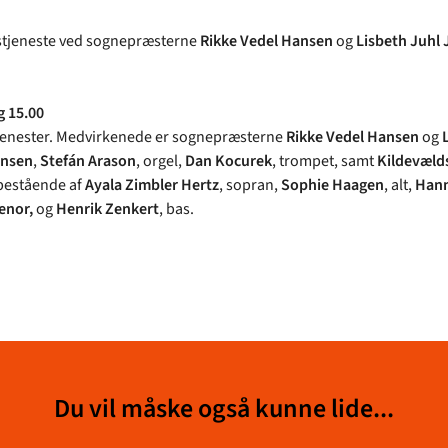
tjeneste ved sognepræsterne
Rikke Vedel Hansen
og
Lisbeth Juhl
g 15.00
jenester. Medvirkenede er sognepræsterne
Rikke Vedel Hansen
og
ensen
,
Stefán Arason
, orgel,
Dan Kocurek
, trompet, samt
Kildevæld
estående af
Ayala Zimbler Hertz
, sopran,
Sophie Haagen
, alt,
Hann
enor,
og
Henrik Zenkert
, bas.
Du vil måske også kunne lide...