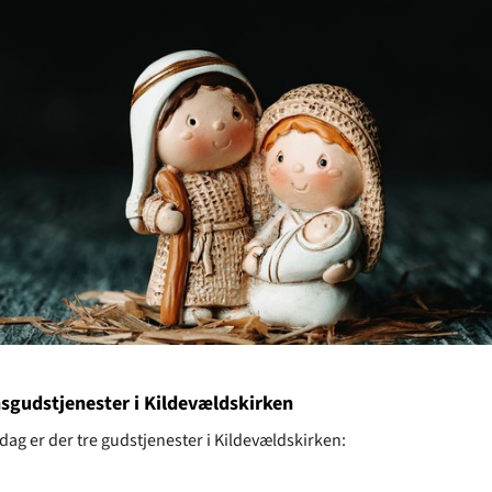
nsgudstjenester i Kildevældskirken
dag er der tre gudstjenester i Kildevældskirken: