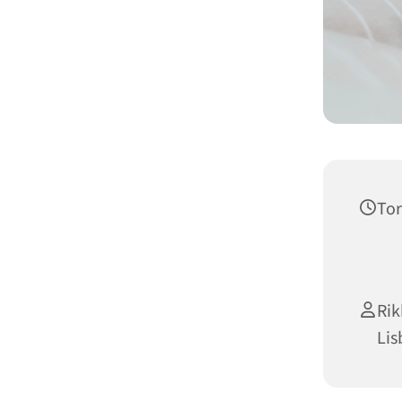
Tor
Rik
Lis