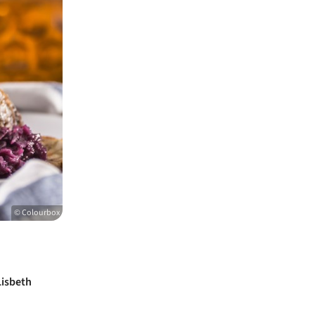
© Colourbox
Lisbeth