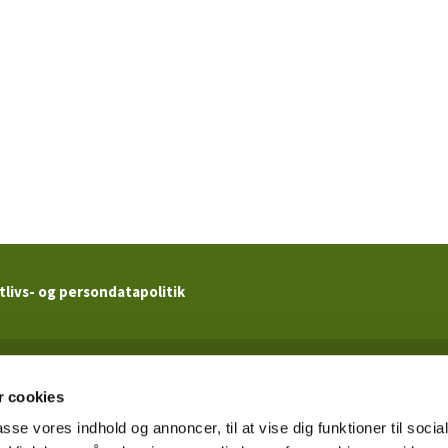
tlivs- og persondatapolitik
Kildevældskirken

· Ved Kildevældskirken 2 · 2100 København Ø · CVR. 62517719
 cookies
Tlf 3920 5466

passe vores indhold og annoncer, til at vise dig funktioner til soci
kildevaelds.sogn@km.dk
