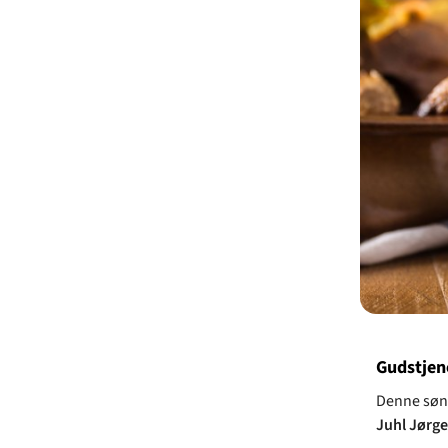
Gudstjene
Denne sønd
Juhl Jørg