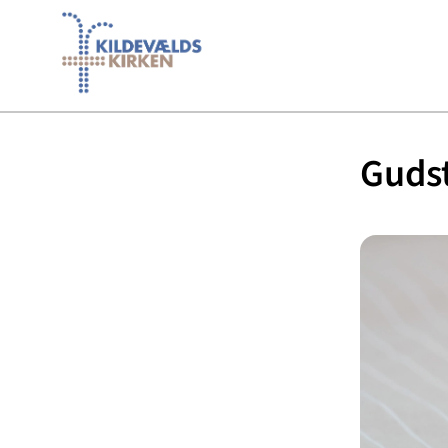
Gudst