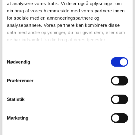
at analysere vores trafik. Vi deler også oplysninger om
din brug af vores hjemmeside med vores partnere inden
for sociale medier, annonceringspartnere og
analysepartnere. Vores partnere kan kombinere disse
data med andre oplysninger, du har givet dem, eller som
de har indsamlet fra din brug af deres tjenester.
S
Nødvendig
a
m
t
Præferencer
y
k
k
Statistik
e
v
Marketing
a
Du vil måske også kunne lide...
l