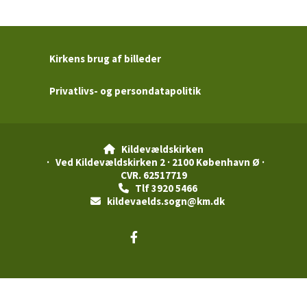
Kirkens brug af billeder
Privatlivs- og persondatapolitik
Kildevældskirken

· Ved Kildevældskirken 2 · 2100 København Ø ·
CVR. 62517719
Tlf 3920 5466

kildevaelds.sogn@km.dk

Privatlivspolitik
Log på ChurchDesk