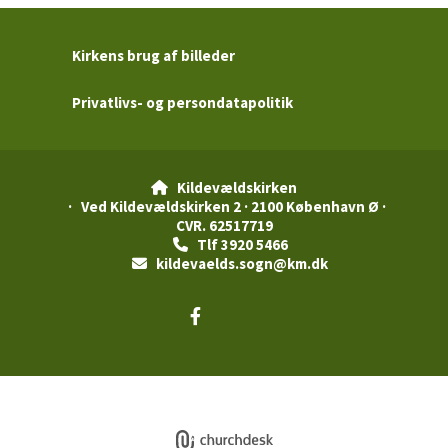
Kirkens brug af billeder
Privatlivs- og persondatapolitik
Kildevældskirken

· Ved Kildevældskirken 2 · 2100 København Ø ·
CVR. 62517719
Tlf 3920 5466

kildevaelds.sogn@km.dk

Privatlivspolitik
Log på ChurchDesk