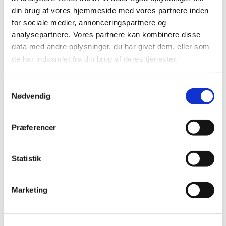
din brug af vores hjemmeside med vores partnere inden
for sociale medier, annonceringspartnere og
analysepartnere. Vores partnere kan kombinere disse
data med andre oplysninger, du har givet dem, eller som
de har indsamlet fra din brug af deres tjenester.
S
Nødvendig
a
m
t
Præferencer
y
k
k
Statistik
e
v
Marketing
a
Du vil måske også kunne lide...
l
g