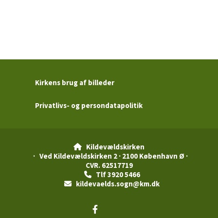
Kirkens brug af billeder
Privatlivs- og persondatapolitik
Kildevældskirken

· Ved Kildevældskirken 2 · 2100 København Ø ·
CVR. 62517719
Tlf 3920 5466

kildevaelds.sogn@km.dk
