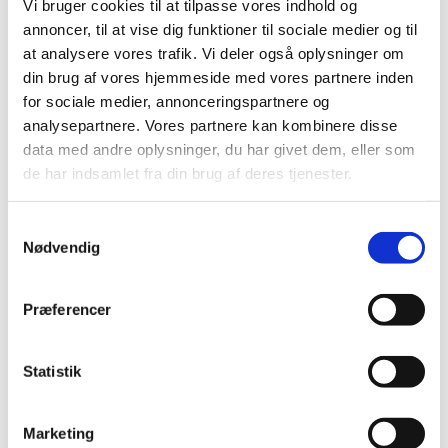
Jørgensen
Vi bruger cookies til at tilpasse vores indhold og
annoncer, til at vise dig funktioner til sociale medier og til
at analysere vores trafik. Vi deler også oplysninger om
din brug af vores hjemmeside med vores partnere inden
for sociale medier, annonceringspartnere og
analysepartnere. Vores partnere kan kombinere disse
data med andre oplysninger, du har givet dem, eller som
de har indsamlet fra din brug af deres tjenester.
S
Nødvendig
a
m
t
Præferencer
y
k
k
Statistik
e
v
Marketing
a