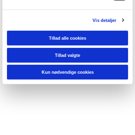
l
g
Du vil måske også kunne lide...
Vis detaljer
Tillad alle cookies
Tillad valgte
Kun nødvendige cookies