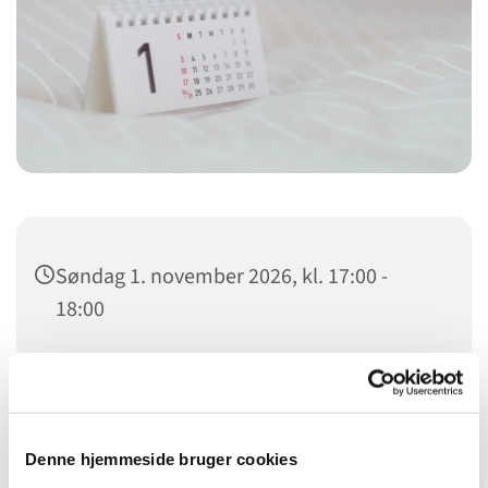
Søndag 1. november 2026, kl. 17:00 -
18:00
Kildevældskirken, Ved Kildevældskirken
2, 2100 København Ø
Rikke Vedel Hansen og Lisbeth Juhl
Denne hjemmeside bruger cookies