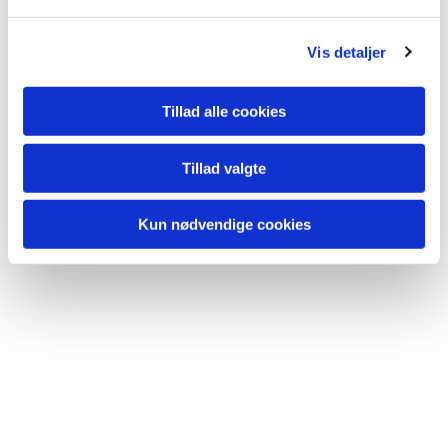
l
Du vil måske også kunne lide...
g
Vis detaljer
Tillad alle cookies
Tillad valgte
Kun nødvendige cookies