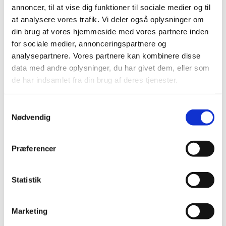
annoncer, til at vise dig funktioner til sociale medier og til
at analysere vores trafik. Vi deler også oplysninger om
din brug af vores hjemmeside med vores partnere inden
for sociale medier, annonceringspartnere og
analysepartnere. Vores partnere kan kombinere disse
data med andre oplysninger, du har givet dem, eller som
de har indsamlet fra din brug af deres tjenester.
S
Nødvendig
a
m
t
Præferencer
y
k
k
Statistik
e
v
Marketing
a