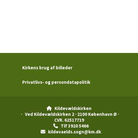
Kirkens brug af billeder
Privatlivs- og persondatapolitik
Kildevældskirken

· Ved Kildevældskirken 2 · 2100 København Ø ·
CVR. 62517719
Tlf 3920 5466

kildevaelds.sogn@km.dk
