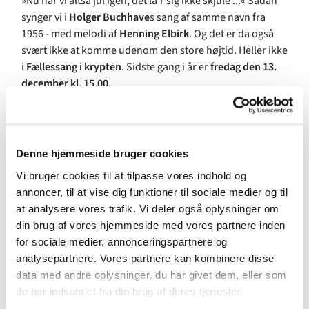
»Nu har vi altså jul igen, det la’r sig ikke skjule ...« Sådan
synger vi i
Holger Buchhave
s sang af samme navn fra
1956 - med melodi af
Henning Elbirk
. Og det er da også
svært ikke at komme udenom den store højtid. Heller ikke
i
Fællessang i krypten
. Sidste gang i år er
fredag den 13.
december kl. 15.00.
»Nu nærmer tiden sig, og derfor vil vi nu istemme sange
og salmer, der knytter sig til advent og jul,« siger organist
Stefán Arason
, der står for arrangementet.
Denne hjemmeside bruger cookies
»I Fællessang i krypten synger vi os igennem alle 12
Vi bruger cookies til at tilpasse vores indhold og
måneder og fire årstider. Det giver en fantastisk diversitet
annoncer, til at vise dig funktioner til sociale medier og til
og spændvidde, og selv som garvet musiker kan jeg godt
at analysere vores trafik. Vi deler også oplysninger om
blive imponeret over, hvor mange sange og salmer vi har
din brug af vores hjemmeside med vores partnere inden
til enhver anledning og lejlighed. Og det er noget, som
for sociale medier, annonceringspartnere og
deltagerne i arrangementet sætter stor pris på,« siger
analysepartnere. Vores partnere kan kombinere disse
Stefán Arason og fortsætter:
data med andre oplysninger, du har givet dem, eller som
de har indsamlet fra din brug af deres tjenester.
»Men der er ingen tvivl om, at der sker et stemningsskifte,