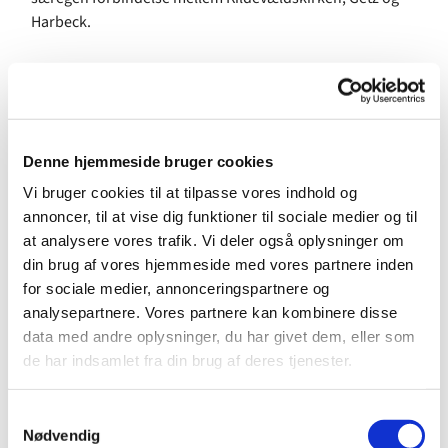
Harbeck.
Forklaring følger: I 1939 lancerede den franske producent
Henri Selmer Paris
tenorsaxofonen
Selmer Balanced
Action
. Den gjorde Stan Getz til sit foretrukne instrument,
inden han senere skiftede den ud med en MK IV, som
Denne hjemmeside bruger cookies
Selmer sendte på markedet i 1954. I 1960 solgte Stan Getz
sin Balanced Action til musikforretningen
Vi bruger cookies til at tilpasse vores indhold og
Marno Sørensen
i Skindergade i København, der hurtigt
annoncer, til at vise dig funktioner til sociale medier og til
solgte den videre.
at analysere vores trafik. Vi deler også oplysninger om
din brug af vores hjemmeside med vores partnere inden
Køberen holdt ved og af den i 60 år – lige indtil, at Jan
for sociale medier, annonceringspartnere og
Harbeck købte den i 2020. På det tidspunkt spillede
analysepartnere. Vores partnere kan kombinere disse
Harbeck på en
Selmer MK VI
, som han så nedgraderede
data med andre oplysninger, du har givet dem, eller som
til sin andensaxofon. Helt modsat af Stan Getz, men
de har indsamlet fra din brug af deres tjenester.
sådan er der så meget.
»Jeg købte den af ham, der købte den tilbage i 1960. På
S
Nødvendig
grund af alderdom kunne han ikke spille på den mere, så
a