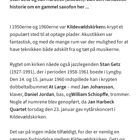
historie om en gammel saxofon her ...
I 1950erne og 1960erne var
Kildevældskirken
s krypt et
populært sted til at optage plader. Akustikken var
fantastisk, og med de mange rum var der mulighed for at
have teknikken både adskilt fra og tæt på musikerne.
Rygtet om kirken nåede også jazzlegenden
Stan Getz
(1927-1991), der i perioden 1958-1961 boede i Lyngby.
Den 14. og 15. januar 1960 indspillede han i krypten
dobbeltalbummet
At Large
– med
Jan Johansson
,
klaver,
Daniel Jordan
, bas, og
William Schiopffe
, trommer.
Nogle af numrene blev genopført, da
Jan Harbeck
Quartet
torsdag den 23. januar gav nytårskoncert i
Kildevældskirken.
Det var på ingen måde tilfældigt, for der er nemlig en
særegen forbindelse mellem Kildevældskirken, Getz og