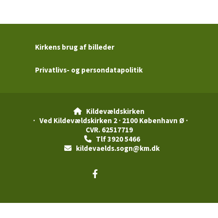
Kirkens brug af billeder
Privatlivs- og persondatapolitik
Kildevældskirken

· Ved Kildevældskirken 2 · 2100 København Ø ·
CVR. 62517719
Tlf 3920 5466

kildevaelds.sogn@km.dk

Privatlivspolitik
Log på ChurchDesk