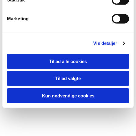
Københavns Stift har lavet en temaside om Corona i
e
kirken. Læs mere
her
.
v
Marketing
a
l
g
Vis detaljer
Tillad alle cookies
Du vil måske også kunne lide...
Tillad valgte
Kun nødvendige cookies