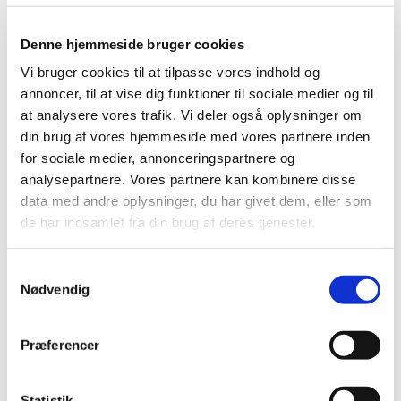
række restriktioner grundet Corona. Restriktionerne
bliver løbende ændret. Disse gælder til og med 31. januar:
Denne hjemmeside bruger cookies
Vi bruger cookies til at tilpasse vores indhold og
Deltagere ved kirkens gudstjenester og andre
annoncer, til at vise dig funktioner til sociale medier og til
arrangementer skal bære mundbind, bortset fra
at analysere vores trafik. Vi deler også oplysninger om
når de sidder ned.
din brug af vores hjemmeside med vores partnere inden
Besøgende skal vise et grønt coronapas, når de
for sociale medier, annonceringspartnere og
deltager i kirkens arrangementer og gudstjenester.
analysepartnere. Vores partnere kan kombinere disse
Kirkerne skal tjekke coronapas, når der er mere
data med andre oplysninger, du har givet dem, eller som
end 100 deltagere ved indendørs arrangementer og
de har indsamlet fra din brug af deres tjenester.
1000 deltagere ved udendørs arrangementer.
Der skal være tydelig skiltning, hvor man går ind og
ud af kirkens lokaler, om de gældende restriktioner
S
Nødvendig
og anbefalinger i folkekirken.
a
Det er fortsat en anbefaling til alle ansatte i
m
folkekirken, at de i videst muligt omfang arbejder
t
Præferencer
hjemmefra.
y
k
k
Statistik