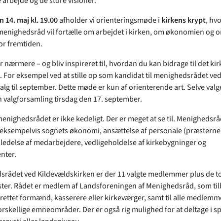
 arbejde og de store visioner.
 14. maj kl. 19.00
afholder vi orienteringsmøde i
kirkens krypt
, hvo
enighedsråd vil fortælle om arbejdet i kirken, om økonomien og 
or fremtiden.
nærmere – og bliv inspireret til, hvordan du kan bidrage til det kir
. For eksempel ved at stille op som kandidat til menighedsrådet ved
alg til september. Dette møde er kun af orienterende art. Selve valg
n valgforsamling tirsdag den 17. september.
menighedsrådet er ikke kedeligt. Der er meget at se til. Menighedsrå
 eksempelvis sognets økonomi, ansættelse af personale (præsterne
 ledelse af medarbejdere, vedligeholdelse af kirkebygninger og
nter.
srådet ved Kildevældskirken er der 11 valgte medlemmer plus de t
er. Rådet er medlem af Landsforeningen af Menighedsråd, som til
rettet formænd, kasserere eller kirkeværger, samt til alle medlemm
orskellige emneområder. Der er også rig mulighed for at deltage i