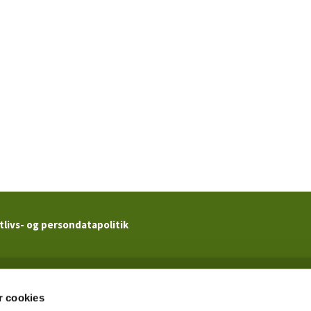
tlivs- og persondatapolitik
Kildevældskirken

· Ved Kildevældskirken 2 · 2100 København Ø · CVR. 62517719
 cookies
Tlf 3920 5466
