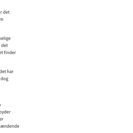
r det
om
kelige
 det
et finder
det har
 dog
o
byder
er
 spændende