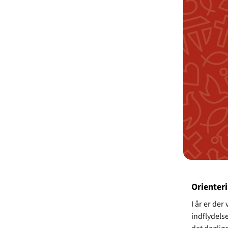
Orienteri
I år er der
indflydelse