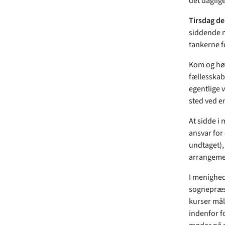
det daglige
Tirsdag den
siddende m
tankerne f
Kom og hør 
fællesskab
egentlige v
sted ved e
At sidde i 
ansvar for
undtaget),
arrangeme
I menighed
sognepræst
kurser mål
indenfor f