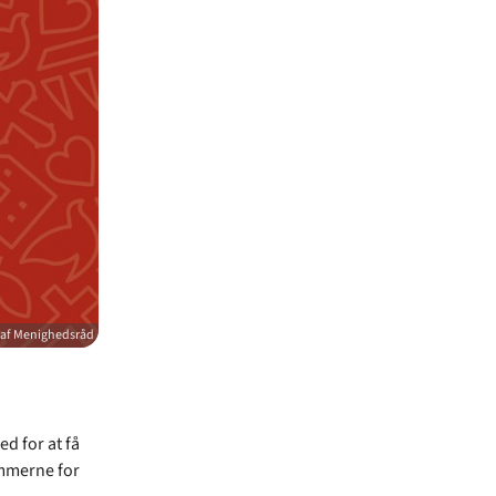
af Menighedsråd
d for at få
ammerne for