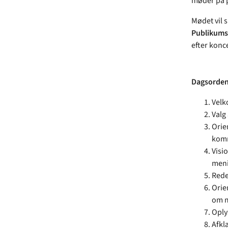
møder på p
Mødet vil s
Publikums
efter konc
Dagsorden
Velk
Valg 
Orie
komm
Visi
meni
Rede
Orie
om m
Oply
Afkla