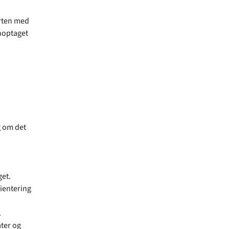
erten med
enoptaget
g om det
et.
rientering
.
ater og