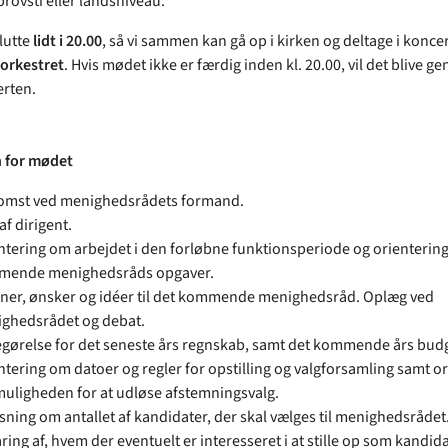
rovsti eller landsniveau.
lutte
lidt i 20.00
, så vi sammen kan gå op i kirken og deltage i konc
orkestret
. Hvis mødet ikke er færdig inden kl. 20.00, vil det blive g
erten.
 for mødet
omst ved menighedsrådets formand.
af dirigent.
ntering om arbejdet i den forløbne funktionsperiode og orienterin
ende menighedsråds opgaver.
oner, ønsker og idéer til det kommende menighedsråd. Oplæg ved
ghedsrådet og debat.
gørelse for det seneste års regnskab, samt det kommende års budg
ntering om datoer og regler for opstilling og valgforsamling samt o
uligheden for at udløse afstemningsvalg.
sning om antallet af kandidater, der skal vælges til menighedsrådet
ring af, hvem der eventuelt er interesseret i at stille op som kandid