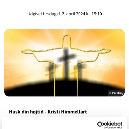
Udgivet tirsdag d. 2. april 2024 kl. 15:10
© Pixabay
Husk din højtid - Kristi Himmelfart
Kildevældskirkens faste foredragsrække er nu kommet til
Kristi Himmelfart. Det sker
torsdag den 18. april kl. 19.00
,