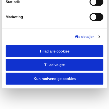
k
Statistik
Det er gratis at deltage, og undervejs byder vi på en
e
forfriskning.
v
Marketing
a
l
g
Vis detaljer
Tillad alle cookies
Du vil måske også kunne lide...
Tillad valgte
Kun nødvendige cookies