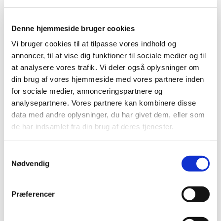
hvor der i kirkens krypt vil blive set på denne mindre
helligdag.
Denne hjemmeside bruger cookies
Vi bruger cookies til at tilpasse vores indhold og
»Denne aften handler det om en af de mere flyvske dage i
annoncer, til at vise dig funktioner til sociale medier og til
kirkeåret. Ifølge traditionen farer
Jesus
til himmels på
at analysere vores trafik. Vi deler også oplysninger om
Kristi Himmelfartsdag. Men hvornår begyndte vi at fejre
din brug af vores hjemmeside med vores partnere inden
den, og var der særlige traditioner forbundet med den?
for sociale medier, annonceringspartnere og
Det er noget afg det, vi vil se nærmere på,« siger
analysepartnere. Vores partnere kan kombinere disse
sognepræst
Lisbeth Juhl Jørgensen
.
data med andre oplysninger, du har givet dem, eller som
de har indsamlet fra din brug af deres tjenester.
Sammen med organist
Stefán Arason
står hun for
aftenen. Og traditionen tro vil foredraget være en
veksling mellem ord og musik.
S
Nødvendig
a
»Der er skrevet mange væsentlige sange og salmer til hver
m
enkelt højtid, og sammen med det talte ord skaber de en
t
Præferencer
helhedsoplevelse. Derfor vil der også være fællessang
y
under foredragene ,« siger Stefán Arason.
k