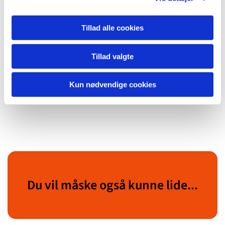
Laitinen
i 1988. Værket er oprindeligt skrevet til en kvartet
med obo, fagot, violin og bratsch, men blev i 2020
Tillad alle cookies
omarbejdet til et værk for strygeorkester. Koncerten
afsluttes med
Serenade for strygere i G-mol
, som
Oscar
Strauss
skrev i 1899.
Tillad valgte
Der er gratis adgang.
Kun nødvendige cookies
Du vil måske også kunne lide...