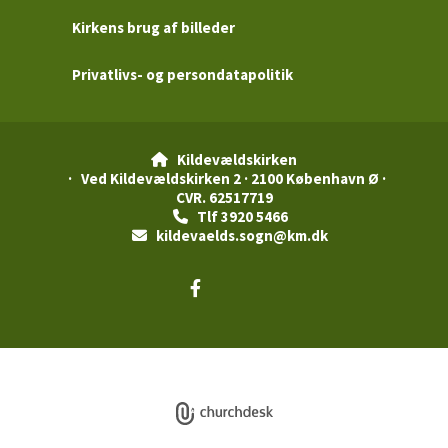
Kirkens brug af billeder
Privatlivs- og persondatapolitik
Kildevældskirken

· Ved Kildevældskirken 2 · 2100 København Ø ·
CVR. 62517719
Tlf 3920 5466

kildevaelds.sogn@km.dk

Privatlivspolitik
Log på ChurchDesk