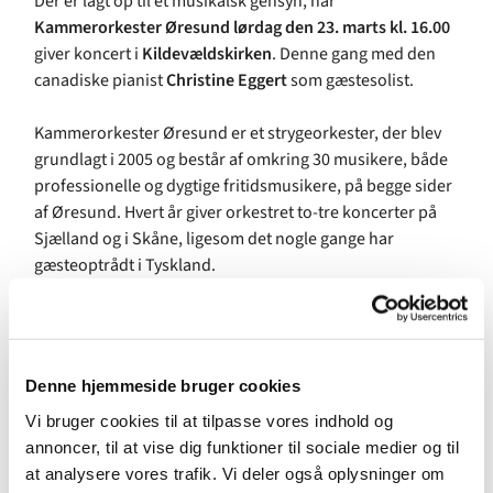
Der er lagt op til et musikalsk gensyn, når
Kammerorkester Øresund lørdag den 23. marts kl. 16.00
giver koncert i
Kildevældskirken
. Denne gang med den
canadiske pianist
Christine Eggert
som gæstesolist.
Kammerorkester Øresund er et strygeorkester, der blev
grundlagt i 2005 og består af omkring 30 musikere, både
professionelle og dygtige fritidsmusikere, på begge sider
af Øresund. Hvert år giver orkestret to-tre koncerter på
Sjælland og i Skåne, ligesom det nogle gange har
gæsteoptrådt i Tyskland.
Siden begyndelsen har orkestret været ledet af
Lennart
Fredriksson
, der er violinist, komponist og dirigent. I
1980erne var han primarius i
Berwaldkvartetten
, der er
Denne hjemmeside bruger cookies
en af Sveriges førende strygekvartetter. Som komponist
Vi bruger cookies til at tilpasse vores indhold og
har han skrevet såvel orkesterværker som kammermusik
annoncer, til at vise dig funktioner til sociale medier og til
og vokalmusik.
at analysere vores trafik. Vi deler også oplysninger om