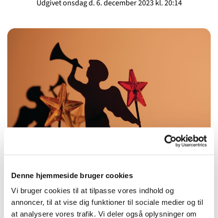
Udgivet onsdag d. 6. december 2023 kl. 20:14
© Colourbox
Syng med på Christmas Carols
Denne hjemmeside bruger cookies
Sig nærmer tiden ... julen står for døren, og det fejrer vi
Vi bruger cookies til at tilpasse vores indhold og
onsdag den 20. december kl. 19.30
i selskab med de
annoncer, til at vise dig funktioner til sociale medier og til
skønneste engelske Christmas Carols.
at analysere vores trafik. Vi deler også oplysninger om