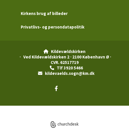
Kirkens brug af billeder
Privatlivs- og persondatapolitik
Kildevældskirken

· Ved Kildevældskirken 2 · 2100 København Ø ·
CVR. 62517719
Tlf 3920 5466

kildevaelds.sogn@km.dk

Privatlivspolitik
Log på ChurchDesk