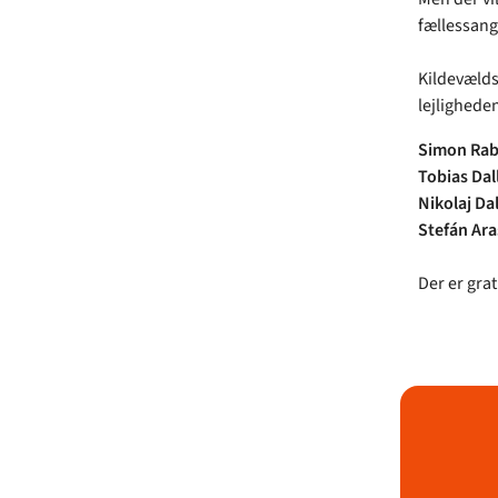
fællessang
Kildevælds
lejlighede
Simon Rab
Tobias Dal
Nikolaj Da
Stefán Ar
Der er gra