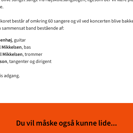
e.
koret består af omkring 60 sangere og vil ved koncerten blive bakket
n sammensat band bestående af:
enhøj
, guitar
l Mikkelsen
, bas
ll Mikkelsen
, trommer
ason
, tangenter og dirigent
tis adgang.
Du vil måske også kunne lide...