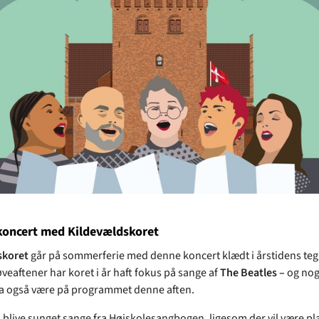
ncert med Kildevældskoret
skoret
går på sommerferie med denne koncert klædt i årstidens teg
veaftener har koret i år haft fokus på sange af
The Beatles –
og nogl
da også være på programmet denne aften.
l blive sunget sange fra Højskolesangbogen, ligesom der vil være pla