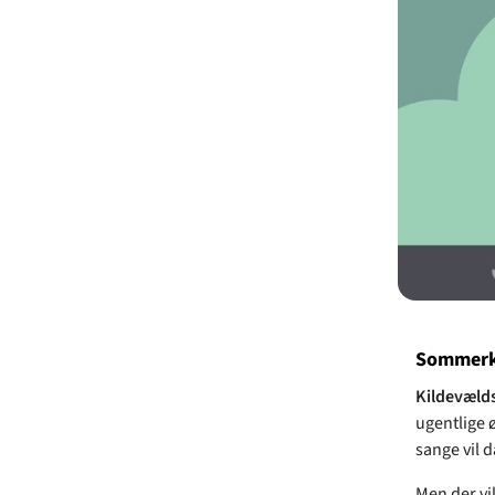
Sommerko
Kildevæld
ugentlige ø
sange vil 
Men der vi