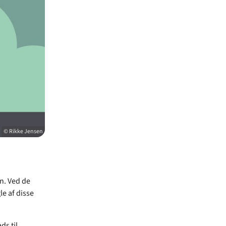
© Rikke Jensen
n. Ved de
e af disse
ds til