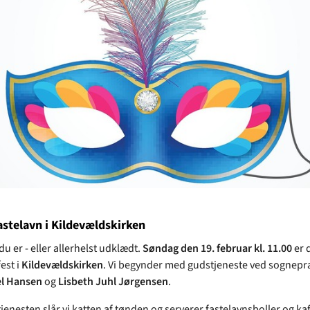
astelavn i Kildevældskirken
u er - eller allerhelst udklædt.
Søndag den 19. februar kl. 11.00
er 
est i
Kildevældskirken
. Vi begynder med gudstjeneste ved sognep
el Hansen
og
Lisbeth Juhl Jørgensen
.
jenesten slår vi katten af tønden og serverer fastelavnsboller og kaf