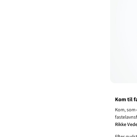
Kom til f
Kom, som d
fastelavnsf
Rikke Ved
Efter gudst