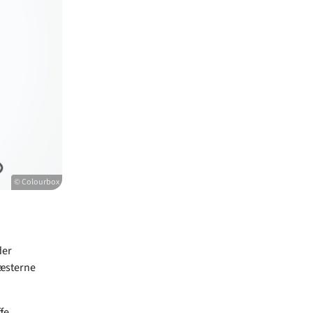
© Colourbox
der
ræsterne
fe.