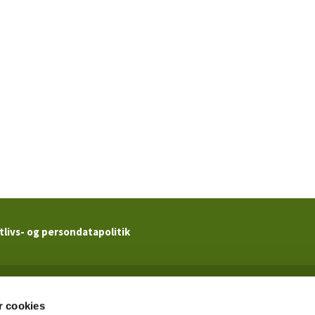
tlivs- og persondatapolitik
Kildevældskirken

· Ved Kildevældskirken 2 · 2100 København Ø · CVR. 62517719
 cookies