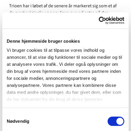
Trioen har i løbet af de senere år markeret sig som et af
de mest originale og populære nye orkestre på den
europæiske musikscene. Deres energiske, udadvendte og
til tiderprovokerende musik har henrykket folk overalt,
hvor de er kommet frem.
Denne hjemmeside bruger cookies
Ibrahim Electric har spillet på klubber og festivaler i
Vi bruger cookies til at tilpasse vores indhold og
omkring 25 forskellige lande på fire forskellige
annoncer, til at vise dig funktioner til sociale medier og til
kontinenter — fra Shanghai til Vancouver, fra Monte Carlo
at analysere vores trafik. Vi deler også oplysninger om
til Moskva og fra Varanger til Casablanca.
din brug af vores hjemmeside med vores partnere inden
Trioen består af guitarist
Niclas Knudsen
,
for sociale medier, annonceringspartnere og
trommeslager
Stefan Pasborg
og Hammond-
analysepartnere. Vores partnere kan kombinere disse
organist
Jeppe Tuxen
.
data med andre oplysninger, du har givet dem, eller som
de har indsamlet fra din brug af deres tjenester.
Repertoiret trækker på forskellige referencer som jazz,
funk, surf, afrobeat, rock 'n' roll fra 50erne, soul, blues
S
og disco. Alle disse musikalske referencer bliver blandet
Nødvendig
a
sammen til den klassiske Ibrahim Electric-gryderet, hvor
m