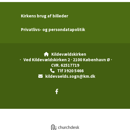
Kirkens brug af billeder
Privatlivs- og persondatapolitik
Kildevældskirken

· Ved Kildevældskirken 2 · 2100 København Ø ·
CVR. 62517719
Tlf 3920 5466

kildevaelds.sogn@km.dk

Privatlivspolitik
Log på ChurchDesk