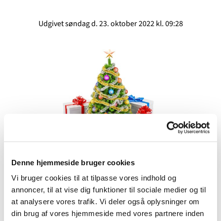
Udgivet søndag d. 23. oktober 2022 kl. 09:28
© Colourbox
Denne hjemmeside bruger cookies
Vi bruger cookies til at tilpasse vores indhold og
annoncer, til at vise dig funktioner til sociale medier og til
Stefán Arason om islandske juletraditioner
at analysere vores trafik. Vi deler også oplysninger om
Stefán Arason, Kildevældskirkens organist, tager os
din brug af vores hjemmeside med vores partnere inden
denne eftermiddag hjem til sit fædrende Island og