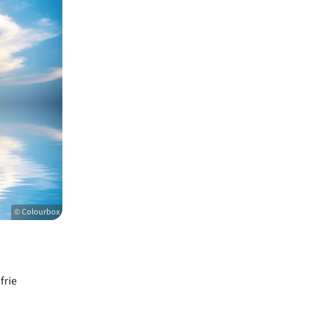
© Colourbox
frie