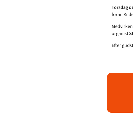
Torsdag de
foran Kild
Medvirken
organist
S
Efter gudst