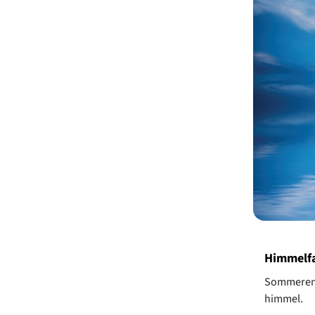
Himmelfa
Sommeren st
himmel.