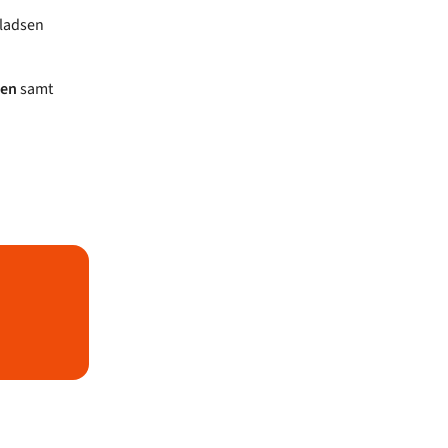
pladsen
sen
samt